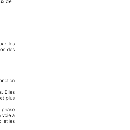
aux de
.
par les
non des
fonction
. Elles
et plus
n phase
 voie à
 et les