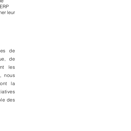
de
s ERP
ner leur
ues de
ue, de
nt les
t, nous
ont la
iatives
ble des