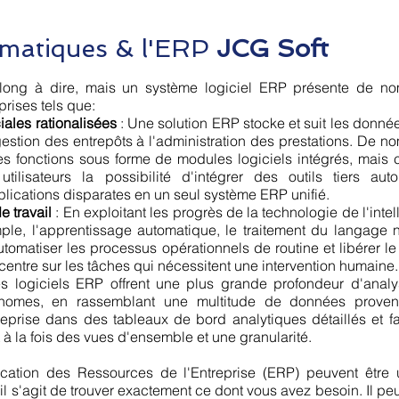
ormatiques & l'ERP
JCG Soft
 long à dire, mais un système logiciel ERP présente de n
rises tels que:
ales rationalisées
: Une solution ERP stocke et suit les donné
 gestion des entrepôts à l'administration des prestations. De 
es fonctions sous forme de modules logiciels intégrés, mais c
tilisateurs la possibilité d'intégrer des outils tiers aut
plications disparates en un seul système ERP unifié.
e travail
: En exploitant les progrès de la technologie de l'inte
emple, l'apprentissage automatique, le traitement du langage n
tomatiser les processus opérationnels de routine et libérer le
centre sur les tâches qui nécessitent une intervention humaine.
s logiciels ERP offrent une plus grande profondeur d'anal
onomes, en rassemblant une multitude de données prove
eprise dans des tableaux de bord analytiques détaillés et fa
t à la fois des vues d'ensemble et une granularité.
fication des Ressources de l'Entreprise (ERP) peuvent être
u'il s'agit de trouver exactement ce dont vous avez besoin. Il peu