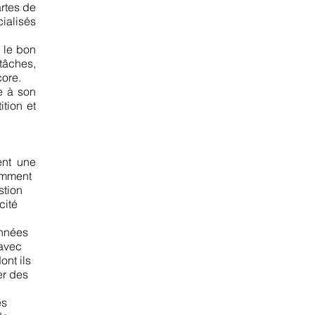
artes de
ialisés
 le bon
tâches,
core.
e à son
tion et
ent une
tamment
stion
cité
onnées
 avec
ont ils
er des
es