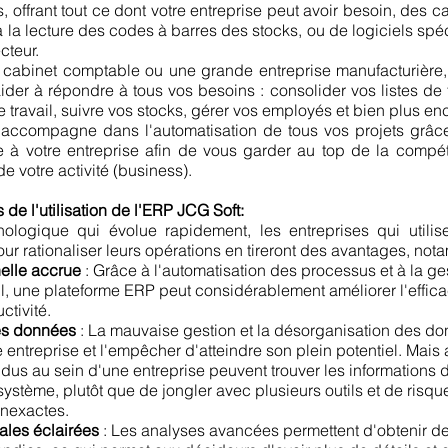
 offrant tout ce dont votre entreprise peut avoir besoin, des c
la lecture des codes à barres des stocks, ou de logiciels spéc
cteur.
 cabinet comptable ou une grande entreprise manufacturière,
ider à répondre à tous vos besoins : consolider vos listes de 
 travail, suivre vos stocks, gérer vos employés et bien plus en
accompagne dans l'automatisation de tous vos projets grâc
à votre entreprise afin de vous garder au top de la compéti
 votre activité (business).
de l'utilisation de l'ERP JCG Soft:
logique qui évolue rapidement, les entreprises qui utilis
our rationaliser leurs opérations en tireront des avantages, no
nelle accrue
: Grâce à l'automatisation des processus et à la ge
il, une plateforme ERP peut considérablement améliorer l'effica
ctivité.
es données
: La mauvaise gestion et la désorganisation des d
 entreprise et l'empêcher d'atteindre son plein potentiel. Mais
vidus au sein d'une entreprise peuvent trouver les informations d
ystème, plutôt que de jongler avec plusieurs outils et de risqu
nexactes.
les éclairées
: Les analyses avancées permettent d'obtenir d