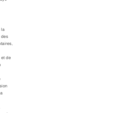
 la
t des
taires,
 et de
n
e
sion
la
à