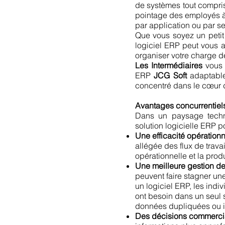
de systèmes tout compris,
pointage des employés à 
par application ou par se
Que vous soyez un petit
logiciel ERP peut vous a
organiser votre charge de
Les Intermédiaires
vous 
ERP
JCG Soft
adaptable 
concentré dans le cœur de
Avantages concurrentiels 
Dans un paysage techno
solution logicielle ERP p
Une efficacité opération
allégée des flux de trava
opérationnelle et la produ
Une meilleure gestion d
peuvent faire stagner une
un logiciel ERP, les indi
ont besoin dans un seul s
données dupliquées ou i
Des décisions commercia