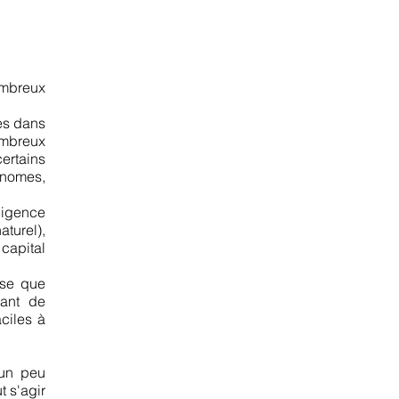
ombreux
es dans
nombreux
ertains
onomes,
lligence
aturel),
 capital
yse que
nant de
ciles à
 un peu
t s'agir