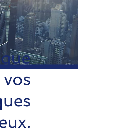
ique
 vos
ques
eux.