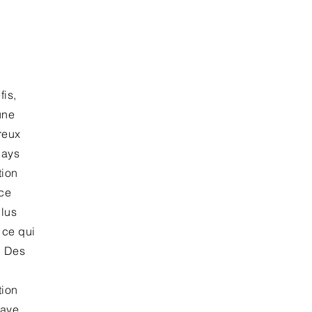
fis,
une
reux
pays
tion
nce
plus
 ce qui
. Des
tion
aye